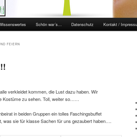
Wissenswertes
Schön war´s…
Datenschutz
Kontakt / Impress
en
ingen
UND FEIERN
!!
alle verkleidet kommen, die Lust dazu haben. Wir
le Kostüme zu sehen. Toll, weiter so……
beirat in beiden Gruppen ein tolles Faschingsbuffet
ht, was sie für klasse Sachen für uns gezaubert haben….