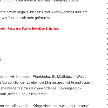
rn hatten sogar Bilder für Pater Antony gemalt und ihm
 worüber er sich sehr gefreut hat.
emein
,
Feste und Feiern
,
Religiöse Erziehung
2
tten wir in unserer Pfarrkirche, St. Matthäus in Wurz,
re Vorschulkinder spielten die Martinsgeschichte und trugen
durfte wieder ein zu klein gewordenes Kleidungsstück
it „helfen“ und „teilen“ lernen.
n sich alle vor dem Kriegerdenkmal zum „Laternentanz“