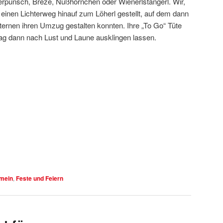
rpunsch, Breze, Nußhörnchen oder Wienerlstangerl. Wir,
inen Lichterweg hinauf zum Löherl gestellt, auf dem dann
aternen ihren Umzug gestalten konnten. Ihre „To Go“ Tüte
ag dann nach Lust und Laune ausklingen lassen.
emein
,
Feste und Feiern