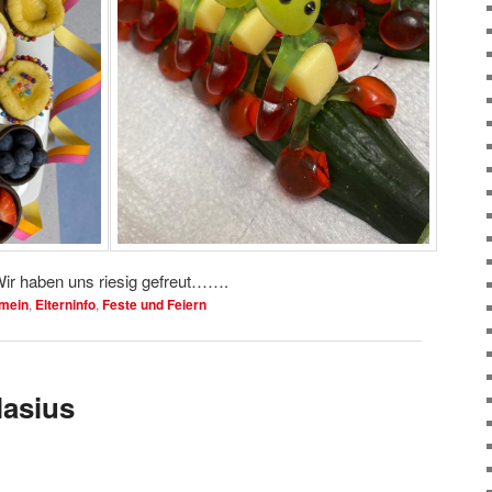
! Wir haben uns riesig gefreut…….
emein
,
Elterninfo
,
Feste und Feiern
lasius