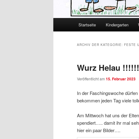
Hauptmenü
Startseite
Kindergarten
Zum primären Inhalt spring
Zum sekundären Inhalt spr
ARCHIV DER KATEGORIE:
FESTE 
Wurz Helau !!!!!!
Veröffentlicht am
15. Februar 2023
In der Faschingswoche dürfen 
bekommen jeden Tag viele tol
Am Mittwoch hat uns der Eltern
spendiert….. damit ihr mal se
hier ein paar Bilder….