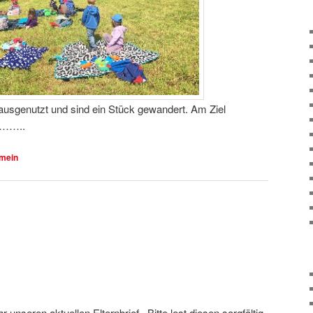
usgenutzt und sind ein Stück gewandert. Am Ziel
k……..
emein
 unseren aktuellen Elternbrief . Bitte lest diesen sorgfältig