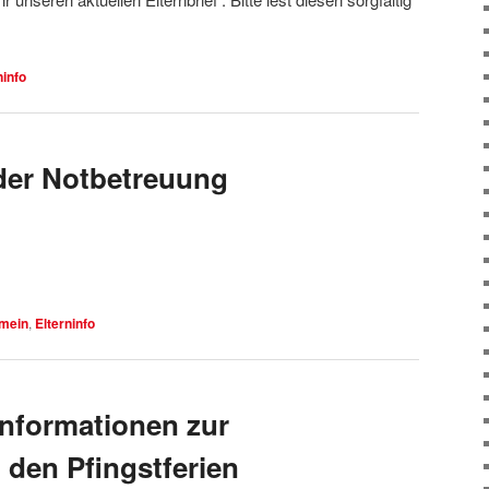
ninfo
der Notbetreuung
emein
,
Elterninfo
nformationen zur
 den Pfingstferien