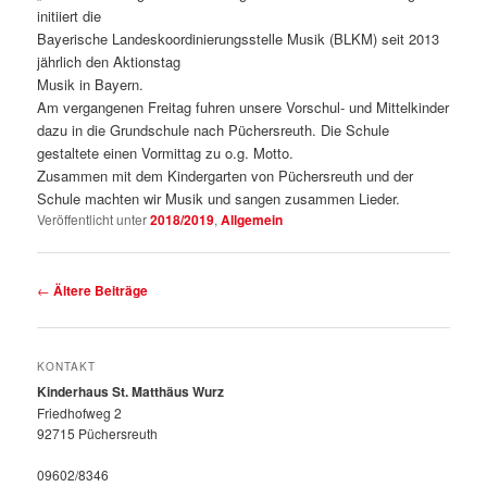
initiiert die
Bayerische Landeskoordinierungsstelle Musik (BLKM) seit 2013
jährlich den Aktionstag
Musik in Bayern.
Am vergangenen Freitag fuhren unsere Vorschul- und Mittelkinder
dazu in die Grundschule nach Püchersreuth. Die Schule
gestaltete einen Vormittag zu o.g. Motto.
Zusammen mit dem Kindergarten von Püchersreuth und der
Schule machten wir Musik und sangen zusammen Lieder.
Veröffentlicht unter
2018/2019
,
Allgemein
Beitragsnavigation
←
Ältere Beiträge
KONTAKT
Kinderhaus St. Matthäus Wurz
Friedhofweg 2
92715 Püchersreuth
09602/8346