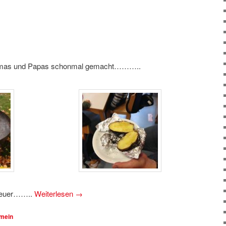
Mamas und Papas schonmal gemacht………..
n Feuer……..
Weiterlesen
→
emein