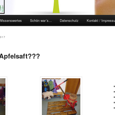
Wissenswertes
Schön war´s…
Datenschutz
Kontakt / Impress
en
ingen
017
Apfelsaft???