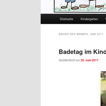
Hauptmenü
Startseite
Kindergarten
Zum primären Inhalt spring
Zum sekundären Inhalt spr
ARCHIV DES MONATS:
JUNI 2017
Badetag im Kin
Veröffentlicht am
25. Juni 2017