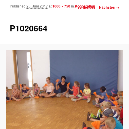
Published
25. Juni 2017
at
1000 × 750
in
Kooperation
Bilder-Navigation
← Vorheriges
Nächstes →
P1020664