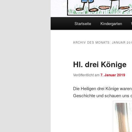
Hauptmenü
Startseite
Kindergarten
Zum primären Inhalt spring
Zum sekundären Inhalt spr
ARCHIV DES MONATS:
JANUAR 20
Hl. drei Könige
Veröffentlicht am
7. Januar 2019
Die Heiligen drei Könige ware
Geschichte und schauen uns