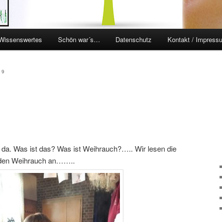
Wissenswertes
Schön war´s…
Datenschutz
Kontakt / Impress
en
ingen
19
n da. Was ist das? Was ist Weihrauch?….. Wir lesen die
 den Weihrauch an……..