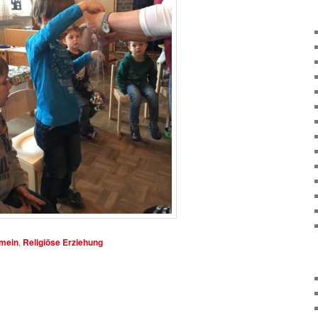
emein
,
Religiöse Erziehung