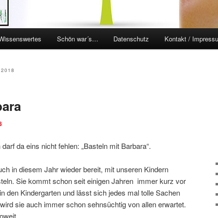
Wissenswertes
Schön war´s…
Datenschutz
Kontakt / Impress
en
ingen
2018
bara
8
 darf da eins nicht fehlen: „Basteln mit Barbara“.
auch in diesem Jahr wieder bereit, mit unseren Kindern
eln. Sie kommt schon seit einigen Jahren immer kurz vor
n den Kindergarten und lässt sich jedes mal tolle Sachen
m wird sie auch immer schon sehnsüchtig von allen erwartet.
r soweit………..