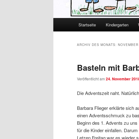
Hauptmenü
Startseite
Kindergarten
Zum primären Inhalt spring
Zum sekundären Inhalt spr
ARCHIV DES MONATS:
NOVEMBER 
Basteln mit Bar
Veröffentlicht am
24. November 201
Die Adventszeit naht. Natürlich
Barbara Flieger erklärte sich 
einen Adventsschmuck zu bast
Beginn des 1. Advents zu uns i
für die Kinder einfallen. Daru
Letzen Freitag war es wiede