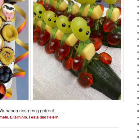
! Wir haben uns riesig gefreut…….
emein
,
Elterninfo
,
Feste und Feiern