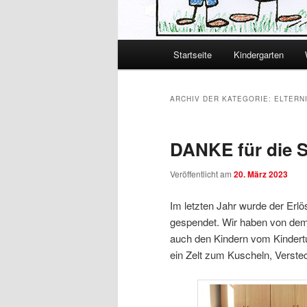
Hauptmenü
Startseite
Kindergarten
Zum primären Inhalt spring
Zum sekundären Inhalt spr
ARCHIV DER KATEGORIE:
ELTERN
DANKE für die 
Veröffentlicht am
20. März 2023
Im letzten Jahr wurde der Er
gespendet. Wir haben von dem
auch den Kindern vom Kinder
ein Zelt zum Kuscheln, Verste