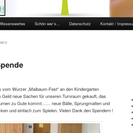
Wissenswertes
Schön war´s…
Datenschutz
Kontakt / Impress
en
ingen
INFO
Spende
lös vom Wurzer „Maibaum-Fest“ an den Kindergarten
 Geld neue Sachen für unseren Turnraum gekauft, das
turnen zu Gute kommt…… neue Bälle, Sprungmatten und
cken und einfach zum Spielen. Vielen Dank den Spendern !