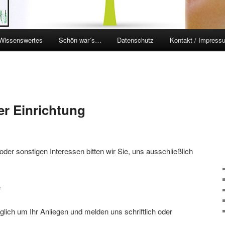
Wissenswertes
Schön war´s…
Datenschutz
Kontakt / Impress
en
ingen
er Einrichtung
oder sonstigen Interessen bitten wir Sie, uns ausschließlich
e
ich um Ihr Anliegen und melden uns schriftlich oder