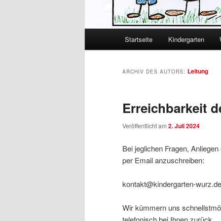
Hauptmenü
Startseite
Kindergarten
Zum primären Inhalt spring
Zum sekundären Inhalt spr
Leitung
ARCHIV DES AUTORS:
Erreichbarkeit d
Veröffentlicht am
2. Juli 2024
Bei jeglichen Fragen, Anliegen 
per Email anzuschreiben:
kontakt@kindergarten-wurz.d
Wir kümmern uns schnellstmögl
telefonisch bei Ihnen zurück.