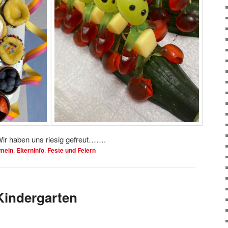
! Wir haben uns riesig gefreut…….
emein
,
Elterninfo
,
Feste und Feiern
Kindergarten