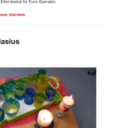
Elternbeirat für Eure Spenden.
emein
,
Elterninfo
lasius