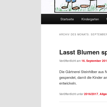
Hauptmenü
Startseite
Kindergarten
Zum primären Inhalt spring
Zum sekundären Inhalt spr
ARCHIV DES MONATS:
SEPTEMBER
Lasst Blumen s
Veröffentlicht am
16. September 20
Die Gärtnerei Steinhilber aus
gespendet, damit die Kinder a
entwickeln.
Veröffentlicht unter
2016/2017
,
Allg