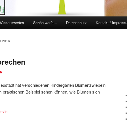
Wissenswertes
Schön war´s…
Datenschutz
Kontakt / Impress
en
ingen
 2016
prechen
16
 Neustadt hat verschiedenen Kindergärten Blumenzwiebeln
m praktischen Beispiel sehen können, wie Blumen sich
emein