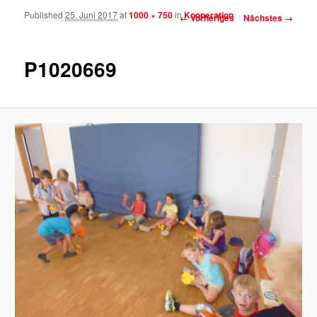
Published
25. Juni 2017
at
1000 × 750
in
Kooperation
Bilder-Navigation
← Vorheriges
Nächstes →
P1020669