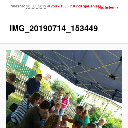
Published
30. Juli 2019
at
750 × 1000
in
Kindergartenfest
Bilder-
Nächstes →
Navigation
IMG_20190714_153449