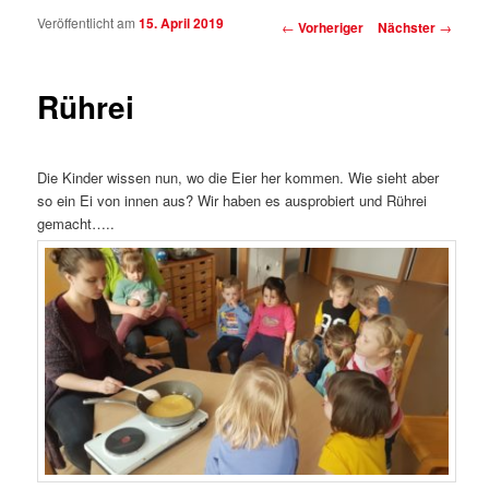
Veröffentlicht am
15. April 2019
Beitragsnavigation
←
Vorheriger
Nächster
→
Rührei
Die Kinder wissen nun, wo die Eier her kommen. Wie sieht aber
so ein Ei von innen aus? Wir haben es ausprobiert und Rührei
gemacht…..