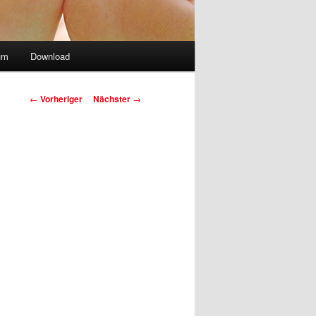
um
Download
Beitragsnavigation
←
Vorheriger
Nächster
→