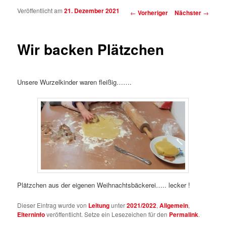
Veröffentlicht am
21. Dezember 2021
Beitragsnavigation
←
Vorheriger
Nächster
→
Wir backen Plätzchen
Unsere Wurzelkinder waren fleißig…….
Plätzchen aus der eigenen Weihnachtsbäckerei….. lecker !
Dieser Eintrag wurde von
Leitung
unter
2021/2022
,
Allgemein
,
Elterninfo
veröffentlicht. Setze ein Lesezeichen für den
Permalink
.