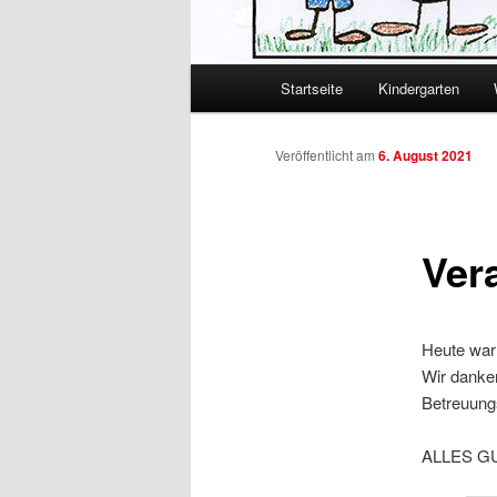
Hauptmenü
Startseite
Kindergarten
Zum primären Inhalt spring
Zum sekundären Inhalt spr
Veröffentlicht am
6. August 2021
Ver
Heute war 
Wir danken
Betreuung
ALLES GUT