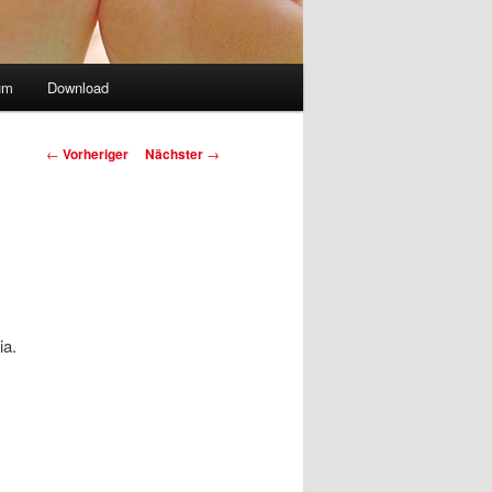
um
Download
Beitragsnavigation
←
Vorheriger
Nächster
→
ia.