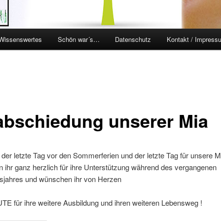
Wissenswertes
Schön war´s…
Datenschutz
Kontakt / Impress
en
ingen
abschiedung unserer Mia
der letzte Tag vor den Sommerferien und der letzte Tag für unsere M
 ihr ganz herzlich für ihre Unterstützung während des vergangenen
sjahres und wünschen ihr von Herzen
E für ihre weitere Ausbildung und ihren weiteren Lebensweg !