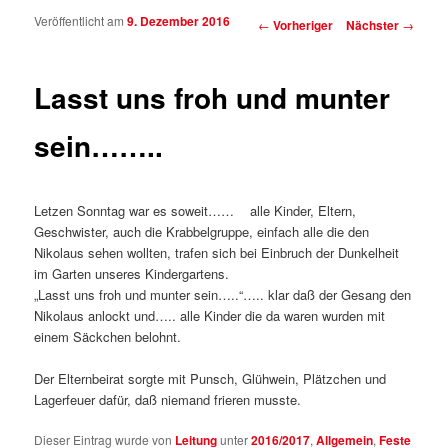
Veröffentlicht am
9. Dezember 2016
Beitragsnavigation
←
Vorheriger
Nächster
→
Lasst uns froh und munter
sein……..
Letzen Sonntag war es soweit…… alle Kinder, Eltern,
Geschwister, auch die Krabbelgruppe, einfach alle die den
Nikolaus sehen wollten, trafen sich bei Einbruch der Dunkelheit
im Garten unseres Kindergartens.
„Lasst uns froh und munter sein…..“….. klar daß der Gesang den
Nikolaus anlockt und….. alle Kinder die da waren wurden mit
einem Säckchen belohnt.
Der Elternbeirat sorgte mit Punsch, Glühwein, Plätzchen und
Lagerfeuer dafür, daß niemand frieren musste.
Dieser Eintrag wurde von
Leitung
unter
2016/2017
,
Allgemein
,
Feste