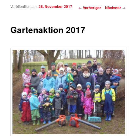
Veröffentlicht am
28. November 2017
Beitragsnavigation
←
Vorheriger
Nächster
→
Gartenaktion 2017