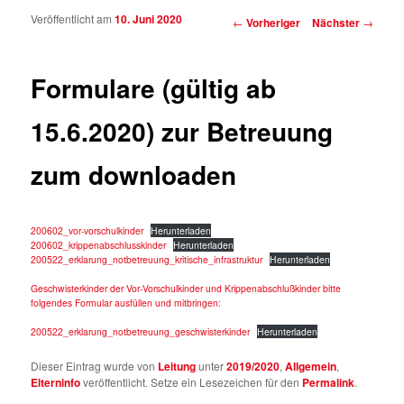
Veröffentlicht am
10. Juni 2020
Beitragsnavigation
←
Vorheriger
Nächster
→
Formulare (gültig ab
15.6.2020) zur Betreuung
zum downloaden
200602_vor-vorschulkinder
Herunterladen
200602_krippenabschlusskinder
Herunterladen
200522_erklarung_notbetreuung_kritische_infrastruktur
Herunterladen
Geschwisterkinder der Vor-Vorschulkinder und Krippenabschlußkinder bitte
folgendes Formular ausfüllen und mitbringen:
200522_erklarung_notbetreuung_geschwisterkinder
Herunterladen
Dieser Eintrag wurde von
Leitung
unter
2019/2020
,
Allgemein
,
Elterninfo
veröffentlicht. Setze ein Lesezeichen für den
Permalink
.