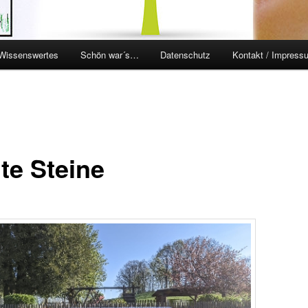
Wissenswertes
Schön war´s…
Datenschutz
Kontakt / Impress
en
ingen
te Steine