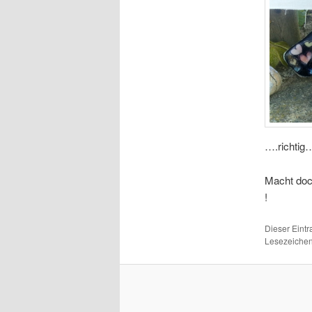
….richtig…
Macht doch
!
Dieser Eint
Lesezeichen