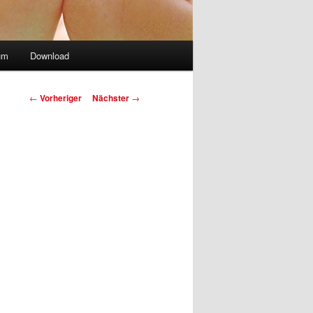
um
Download
Beitragsnavigation
←
Vorheriger
Nächster
→