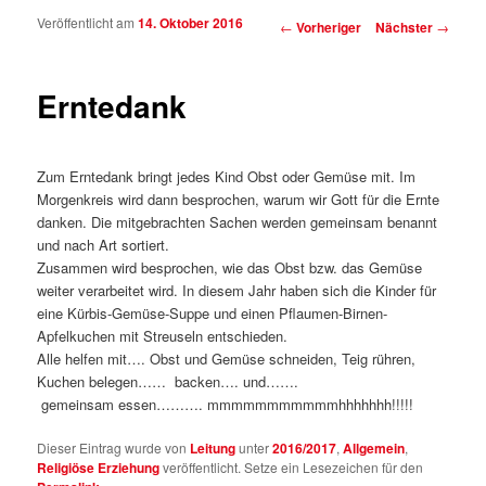
Veröffentlicht am
14. Oktober 2016
Beitragsnavigation
←
Vorheriger
Nächster
→
Erntedank
Zum Erntedank bringt jedes Kind Obst oder Gemüse mit. Im
Morgenkreis wird dann besprochen, warum wir Gott für die Ernte
danken.
Die mitgebrachten Sachen werden gemeinsam benannt
und nach Art sortiert.
Zusammen wird besprochen, wie das Obst bzw. das Gemüse
weiter verarbeitet wird. In diesem Jahr haben sich die Kinder für
eine Kürbis-Gemüse-Suppe und einen Pflaumen-Birnen-
Apfelkuchen mit Streuseln entschieden.
Alle helfen mit…. Obst und Gemüse schneiden, Teig rühren,
Kuchen belegen…… backen…. und…….
gemeinsam essen………. mmmmmmmmmmmhhhhhhh!!!!!
Dieser Eintrag wurde von
Leitung
unter
2016/2017
,
Allgemein
,
Religiöse Erziehung
veröffentlicht. Setze ein Lesezeichen für den