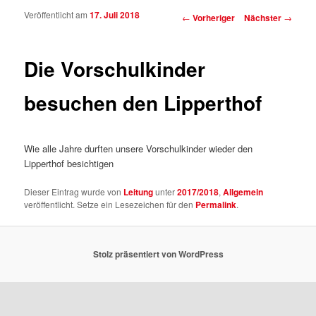
Veröffentlicht am
17. Juli 2018
Beitragsnavigation
←
Vorheriger
Nächster
→
Die Vorschulkinder
besuchen den Lipperthof
Wie alle Jahre durften unsere Vorschulkinder wieder den
Lipperthof besichtigen
Dieser Eintrag wurde von
Leitung
unter
2017/2018
,
Allgemein
veröffentlicht. Setze ein Lesezeichen für den
Permalink
.
Stolz präsentiert von WordPress