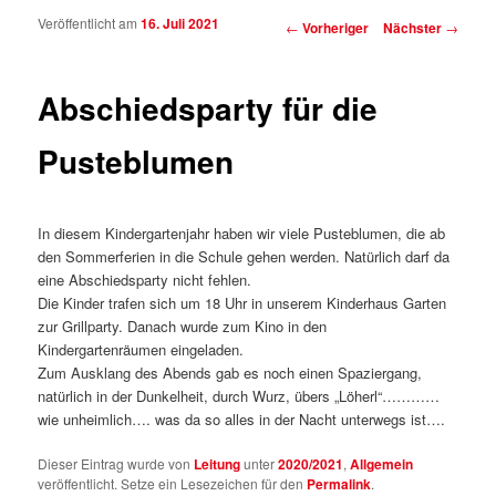
Veröffentlicht am
16. Juli 2021
Beitragsnavigation
←
Vorheriger
Nächster
→
Abschiedsparty für die
Pusteblumen
In diesem Kindergartenjahr haben wir viele Pusteblumen, die ab
den Sommerferien in die Schule gehen werden. Natürlich darf da
eine Abschiedsparty nicht fehlen.
Die Kinder trafen sich um 18 Uhr in unserem Kinderhaus Garten
zur Grillparty. Danach wurde zum Kino in den
Kindergartenräumen eingeladen.
Zum Ausklang des Abends gab es noch einen Spaziergang,
natürlich in der Dunkelheit, durch Wurz, übers „Löherl“…………
wie unheimlich…. was da so alles in der Nacht unterwegs ist….
Dieser Eintrag wurde von
Leitung
unter
2020/2021
,
Allgemein
veröffentlicht. Setze ein Lesezeichen für den
Permalink
.