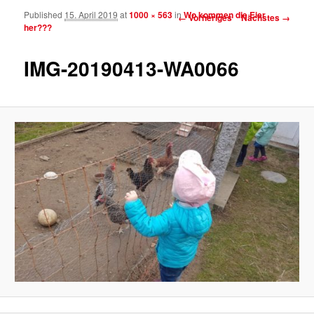
Published
15. April 2019
at
1000 × 563
in
Wo kommen die Eier
Bilder-Navigation
← Vorheriges
Nächstes →
her???
IMG-20190413-WA0066