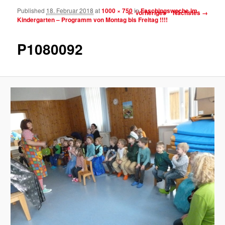
Published
18. Februar 2018
at
1000 × 750
in
Faschingswoche im
Bilder-Navigation
← Vorheriges
Nächstes →
Kindergarten – Programm von Montag bis Freitag !!!!
P1080092