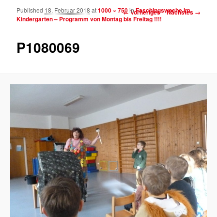
Published
18. Februar 2018
at
1000 × 750
in
Faschingswoche im
Bilder-Navigation
← Vorheriges
Nächstes →
Kindergarten – Programm von Montag bis Freitag !!!!
P1080069